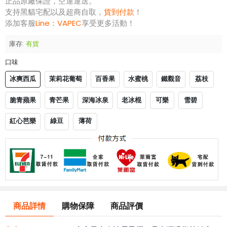
正品原廠保證，空運運送。
支持黑貓宅配以及超商自取，
貨到付款
！
添加客服
Line：
VAPEC
享受更多活動！
庫存:
有貨
口味
冰爽西瓜
茉莉花葡萄
百香果
水蜜桃
鐵觀音
荔枝
脆青蘋果
青芒果
深海冰泉
老冰棍
可樂
雪碧
紅心芭樂
綠豆
薄荷
商品詳情
購物保障
商品評價