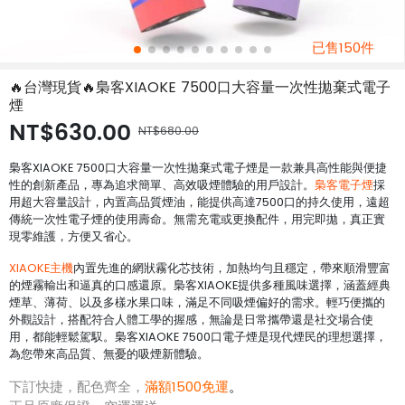
已售150件
🔥台灣現貨🔥梟客XIAOKE 7500口大容量一次性拋棄式電子
煙
NT$630.00
NT$680.00
梟客XIAOKE 7500口大容量一次性拋棄式電子煙是一款兼具高性能與便捷
性的創新產品，專為追求簡單、高效吸煙體驗的用戶設計。
梟客電子煙
採
用超大容量設計，內置高品質煙油，能提供高達7500口的持久使用，遠超
傳統一次性電子煙的使用壽命。無需充電或更換配件，用完即拋，真正實
現零維護，方便又省心。
XIAOKE主機
內置先進的網狀霧化芯技術，加熱均勻且穩定，帶來順滑豐富
的煙霧輸出和逼真的口感還原。梟客XIAOKE提供多種風味選擇，涵蓋經典
煙草、薄荷、以及多樣水果口味，滿足不同吸煙偏好的需求。輕巧便攜的
外觀設計，搭配符合人體工學的握感，無論是日常攜帶還是社交場合使
用，都能輕鬆駕馭。梟客XIAOKE 7500口電子煙是現代煙民的理想選擇，
為您帶來高品質、無憂的吸煙新體驗。
下訂快捷，配色齊全，
滿額1500免運
。