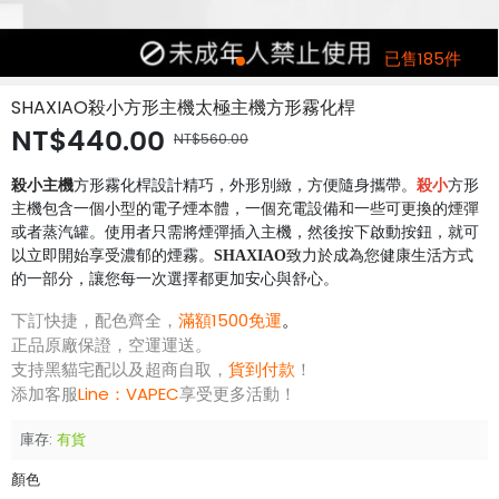
已售185件
SHAXIAO殺小方形主機太極主機方形霧化桿
NT$440.00
NT$560.00
殺小主機
方形霧化桿設計精巧，外形別緻，方便隨身攜帶。
殺小
方形
主機包含一個小型的電子煙本體，一個充電設備和一些可更換的煙彈
或者蒸汽罐。使用者只需將煙彈插入主機，然後按下啟動按鈕，就可
以立即開始享受濃郁的煙霧。
SHAXIAO
致力於成為您健康生活方式
的一部分，讓您每一次選擇都更加安心與舒心。
下訂快捷，配色齊全，
滿額1500免運
。
正品原廠保證，空運運送。
支持黑貓宅配以及超商自取，
貨到付款
！
添加客服
Line：
VAPEC
享受更多活動！
庫存:
有貨
顏色