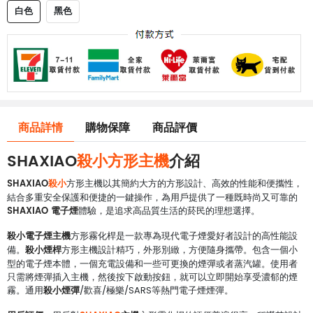
白色
黑色
商品詳情
購物保障
商品評價
SHAXIAO
殺小方形主機
介紹
SHAXIAO
殺小
方形主機以其簡約大方的方形設計、高效的性能和便攜性，
結合多重安全保護和便捷的一鍵操作，為用戶提供了一種既時尚又可靠的
SHAXIAO 電子煙
體驗，是追求高品質生活的菸民的理想選擇。
殺小電子煙主機
方形霧化桿是一款專為現代電子煙愛好者設計的高性能設
殺小煙桿
備。
方形主機設計精巧，外形別緻，方便隨身攜帶。包含一個小
型的電子煙本體，一個充電設備和一些可更換的煙彈或者蒸汽罐。使用者
只需將煙彈插入主機，然後按下啟動按鈕，就可以立即開始享受濃郁的煙
殺小煙彈
霧。通用
/歡喜/極樂/SARS等熱門電子煙煙彈。