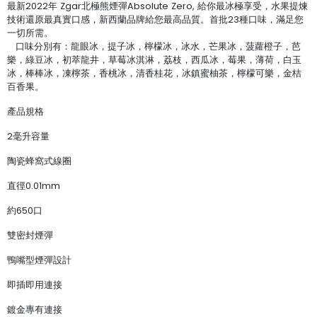
最新2022年 Zgar北極熊煙彈Absolute Zero, 給你最冰極享受，水果提煉
技術還原最真實口感，新西蘭品牌給您最高品質。首批23種口味，滿足您
一切所需。
口味分別有：龍眼冰，提子冰，檸檬冰，冰水，芒果冰，菠蘿橙子，芭
樂，綠豆冰，初萃龍井，草莓冰淇淋，荔枝，西瓜冰，莓果，薄荷，白玉
冰，棒棒冰，凍檸茶，香桃冰，清香桂花，冰鎮蜜柚茶，檸檬可樂，金桔
百香果。
產品規格
2毫升容量
陶瓷蜂窩式線圈
直徑0.01mm
約650口
雙密封煙彈
鴨嘴型煙彈設計
即插即用連接
鍍金專有連接