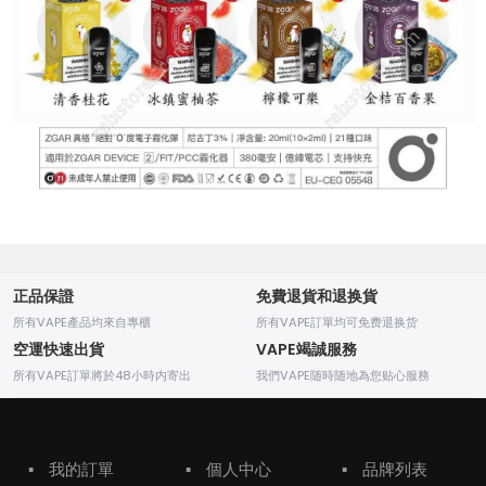
正品保證
免費退貨和退换貨
所有VAPE產品均來自專櫃
所有VAPE訂單均可免费退换货
空運快速出貨
VAPE竭誠服務
所有VAPE訂單將於48小時内寄出
我們VAPE随時随地為您贴心服務
▪
我的訂單
▪
個人中心
▪
品牌列表