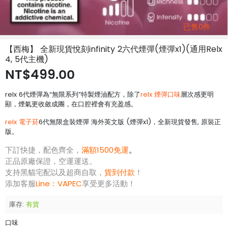
已售0件
【西梅】 全新現貨悅刻infinity 2六代煙彈(煙彈x1)(通用Relx
4, 5代主機)
NT$499.00
relx 6代煙彈為“無限系列”特製煙油配方，除了
relx 煙彈口味
層次感更明
顯，煙氣更收斂成團，在口腔裡會有充盈感。
relx 電子菸
6代無限盒裝煙彈 海外英文版 (煙彈x1)，全新現貨發售, 原裝正
版。
下訂快捷，配色齊全，
滿額1500免運
。
正品原廠保證，空運運送。
支持黑貓宅配以及超商自取，
貨到付款
！
添加客服
Line：
VAPEC
享受更多活動！
庫存:
有貨
口味