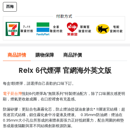
西梅
商品詳情
購物保障
商品評價
Relx 6代煙彈
官網海外英文版
每盒1顆煙彈，請選擇自己喜歡的口味下訂。
電子菸台灣
悅刻6代煙彈為“無限系列”特製煙油配方，除了口味層次感更明
顯，煙氣更收斂成團，在口腔裡會有充盈感。
防漏矽膠：更貼合包裹霧化芯，防止煙油從儲油倉滲出* 11層迷宮結構：超
長迷宮式結構，鎖住霧化倉中冷凝液及煙液。 0.35mm防油網：煙油在
0.35mm大小孔位所形成的液體表面張力正好抵銷重力，配合周圍的棉墊
形成最後隔斷與眾不同結構創新根源防漏。