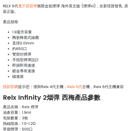
RELX 6代
電子菸菸彈
無限盒裝煙彈 海外英文版 (煙彈x1)，全新現貨發售, 原
裝正版。
產品規格
1.9毫升容量
陶瓷蜂窩式線圈
直徑0.01mm
約650口
雙密封煙彈
手指型煙彈設計
即插即用連接
鍍金專有連接
磁連接
悅刻官網
提示您：僅與Relx 4代主機，
Relx 5代
主機，Relx 6代主機兼容
Relx Infinity 2烟弹 西梅產品參數
產品名稱：
Relx 煙彈
油倉容量：1.9ml
包裝數量：3枚
熱絲阻值：1.0~1.2Ω
單個煙彈：500口