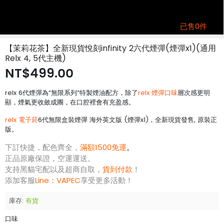
已售0件
【茉莉花茶】全新現貨悅刻infinity 2六代煙彈(煙彈x1)(通用
Relx 4, 5代主機)
NT$499.00
relx 6代煙彈為“無限系列”特製煙油配方，除了
relx 煙彈口味
層次感更明
顯，煙氣更收斂成團，在口腔裡會有充盈感。
relx 電子菸
6代無限盒裝煙彈 海外英文版 (煙彈x1)，全新現貨發售, 原裝正
版。
下訂快捷，配色齊全，
滿額1500免運
。
正品原廠保證，空運運送。
支持黑貓宅配以及超商自取，
貨到付款
！
添加客服
Line：
VAPEC
享受更多活動！
庫存:
有貨
口味