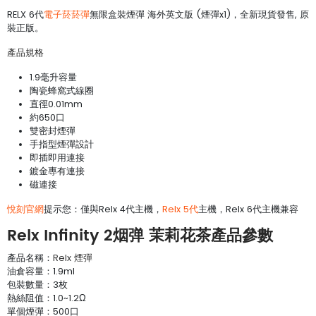
RELX 6代
電子菸菸彈
無限盒裝煙彈 海外英文版 (煙彈x1)，全新現貨發售, 原
裝正版。
產品規格
1.9毫升容量
陶瓷蜂窩式線圈
直徑0.01mm
約650口
雙密封煙彈
手指型煙彈設計
即插即用連接
鍍金專有連接
磁連接
悅刻官網
提示您：僅與Relx 4代主機，
Relx 5代
主機，Relx 6代主機兼容
Relx Infinity 2烟弹 茉莉花茶產品參數
產品名稱：
Relx 煙彈
油倉容量：1.9ml
包裝數量：3枚
熱絲阻值：1.0~1.2Ω
單個煙彈：500口