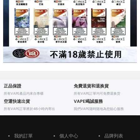
正品保證
免費退貨和退换貨
所有VAPE產品均來自專櫃
所有VAPE訂單均可免费退换货
空運快速出貨
VAPE竭誠服務
所有VAPE訂單將於48小時内寄出
我們VAPE随時随地為您贴心服務
▪
我的訂單
▪
個人中心
▪
品牌列表