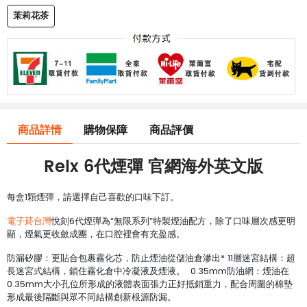
茉莉花茶
商品詳情
購物保障
商品評價
Relx 6代煙彈
官網海外英文版
每盒1顆煙彈，請選擇自己喜歡的口味下訂。
電子菸台灣
悅刻6代煙彈為“無限系列”特製煙油配方，除了口味層次感更明
顯，煙氣更收斂成團，在口腔裡會有充盈感。
防漏矽膠：更貼合包裹霧化芯，防止煙油從儲油倉滲出* 11層迷宮結構：超
長迷宮式結構，鎖住霧化倉中冷凝液及煙液。 0.35mm防油網：煙油在
0.35mm大小孔位所形成的液體表面張力正好抵銷重力，配合周圍的棉墊
形成最後隔斷與眾不同結構創新根源防漏。