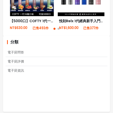
【5000口】COFTY 1代一次性拋棄式電子菸 16種口味 （現貨秒發）
悅刻Relx 1代經典新手入門系列 6色可選 傻瓜式操作
NT$630.00
NT$1,600.00
NT
已售493件
已售377件
分類
電子菸問答
電子菸評價
電子菸資訊