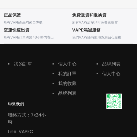
正品保證
免費退貨和退换貨
所有VAPE產品均來自專櫃
所有VAPE訂單均可免费退换货
空運快速出貨
VAPE竭誠服務
所有VAPE訂單將於48小時内寄出
我們VAPE随時随地為您贴心服務
▪
我的訂單
▪
個人中心
▪
品牌列表
▪
我的訂單
▪
個人中心
▪
我的收藏
▪
品牌列表
聯繫我們
聯絡方式：7x24小
時
Line: VAPEC