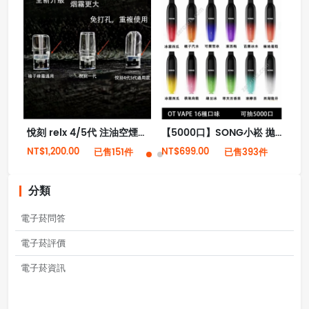
悅刻 relx 4/5代 注油空煙彈悅刻柚子非我魔笛綠蘿通用透明空彈（5個）
【5000口】SONG小崧 拋棄式一次性電子菸 12種口味 TYPE-C充電（大量現貨）
NT$1,200.00
NT$699.00
NT
已售151件
已售393件
分類
電子菸問答
電子菸評價
電子菸資訊