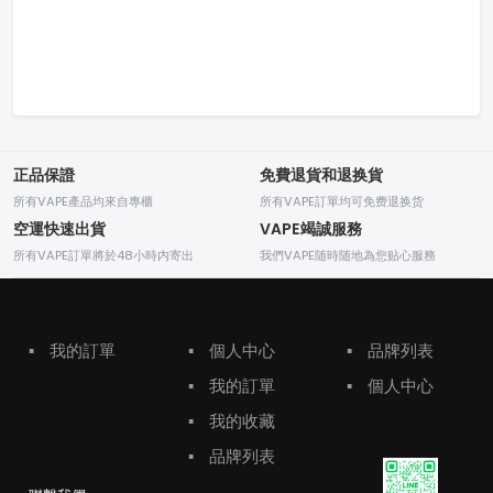
正品保證
免費退貨和退换貨
所有VAPE產品均來自專櫃
所有VAPE訂單均可免费退换货
空運快速出貨
VAPE竭誠服務
所有VAPE訂單將於48小時内寄出
我們VAPE随時随地為您贴心服務
▪
我的訂單
▪
個人中心
▪
品牌列表
▪
我的訂單
▪
個人中心
▪
我的收藏
▪
品牌列表