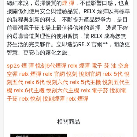
總結來說，選擇優質的
煙 彈
，不僅影響口感，也直
接關係到使用安全與體驗品質。RELX 煙彈以高標準
的製程與創新的科技，不斷提升產品競爭力，是目
前臺灣電子菸市場上最值得信賴的選擇。透過正確
的選購管道與理性的使用習慣，讓 RELX 成為您無
菸生活的完美夥伴。立即造訪RELX 官網**，開啟更
智慧、更安心的霧化之旅。
sp2s 煙 彈​
悅刻6代煙彈
relx 煙彈
電子 菸 油
空倉
空彈
relx 煙彈
relx 官網
悅刻
悅刻官網
relx 5代
悅
刻五代
relx 6代
悅刻六代
relx 5代主機
悅刻五代主
機
relx 6代主機
悅刻六代主機
relx 電子菸
悅刻電
子菸
relx
悅刻
悅刻煙彈
relx 煙彈
相關商品