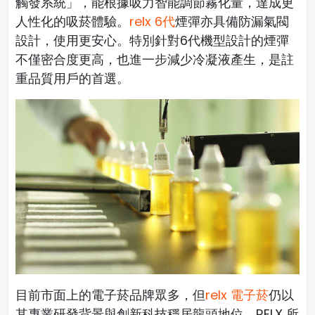
觸發系統」，能根據吸力智能調節霧化量，達成更
人性化的吸菸體驗。
relx 6代
煙彈亦具備防漏氣閥
設計，使用更安心。特別針對6代機型設計的煙彈
不僅密合度更高，也進一步減少冷凝液產生，是註
重品質用戶的首選。
目前市面上的電子菸品牌眾多，但
relx 電子菸
仍以
其專業研發背景與創新科技穩居龍頭地位。RELX 所