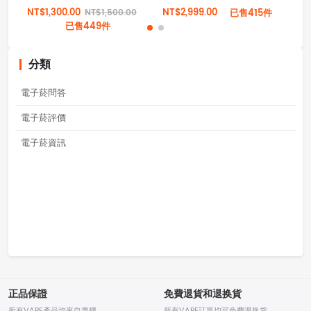
NT$1,300.00
NT$2,999.00
NT
NT$1,500.00
已售415件
已售449件
分類
電子菸問答
電子菸評價
電子菸資訊
正品保證
免費退貨和退换貨
所有VAPE產品均來自專櫃
所有VAPE訂單均可免费退换货