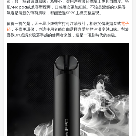
節」與「極致還原風味」為核心，讓用戶在吸菸體驗上更具自由度。搭
配relx pod或兼容型煙彈，口感層次更加細膩。不論是濃郁的水果香
氣還是清新的薄荷風味，都能透過SP2S主機完整呈現。
值得一提的是，天王星小煙機主打可注油設計，相較於傳統拋棄式
電子
菸
，不僅更環保，也讓使用者能自由選擇喜愛的煙油濃度與口味。對於
喜歡DIY或講究吸菸手感的使用者來說，這是一項劃時代的突破。