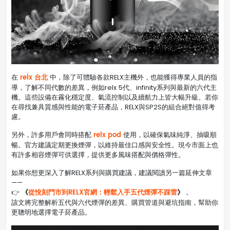
relx 台北
在
中，除了可體驗各款RELX主機外，也能獲得專業人員的指
導，了解不同代數的差異，例如relx 5代、infinity系列與最新的六代主
機。這些設備在霧化穩定度、氣流控制以及續航力上皆大幅升級。若你
在尋找兼具質感與性能的電子菸產品，RELX與SP2S的組合絕對值得考
慮。
relx pod
另外，許多用戶會同時搭配
使用，以確保氣味純淨、抽吸順
暢。官方建議定期更換煙彈，以維持最佳口感與安全性。現今市面上也
有許多相容煙彈可供選擇，提供更多風味搭配與價格彈性。
如果你想更深入了解RELX系列與購買建議，建議閱讀另一篇延伸文章
——
《
從悅刻門市到RELX官網：輕鬆入手五代煙彈不踩雷
》
👉
，
該文將完整解析五代與六代煙彈的差異、購買管道與避坑指南，幫助你
更聰明地選擇電子菸產品。