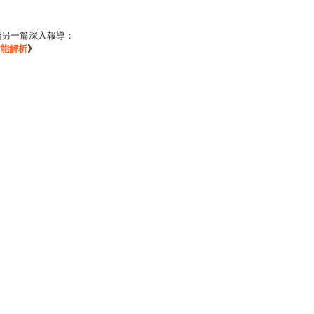
讀另一篇深入報導：
功能解析
》