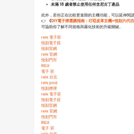
未滿 18 歲者禁止使用任何含尼古丁產品
此外，若你正在比較更進階的主機功能，可以延伸閱
《
DIY電子煙選購指南：叮啞皮革主機×悅刻六代
👉
可協助你了解不同規格與霧化技術的升級關鍵。
relx 電子菸
悅刻電子菸
悅刻官網
relx 官網
悅刻門市
RELX
電子 菸
relx 台北
relx pod
悅刻煙彈
relx 電子菸
悅刻電子菸
悅刻官網
relx 官網
悅刻門市
RELX
電子 菸
relx 台北