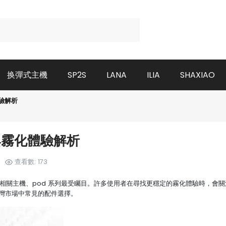
换彈式主機
SP2S
LANA
ILIA
SHAXIAO
驗解析
與霧化體驗解析
查看數: 173
相關主機、pod 系列最受矚目。許多使用者在尋找更穩定的霧化體驗時，會關
灣市場中常見的配件選擇。