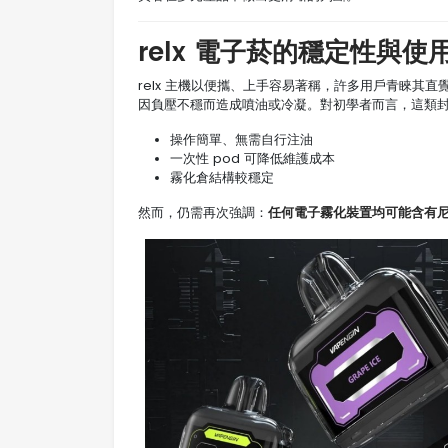
relx 電子菸的穩定性與使
relx 主機以便攜、上手容易著稱，許多用戶青睞其
因負壓不穩而造成噴油或冷凝。對初學者而言，這類
操作簡單、無需自行注油
一次性 pod 可降低維護成本
霧化倉結構較穩定
任何電子霧化裝置均可能含有
然而，仍需再次強調：