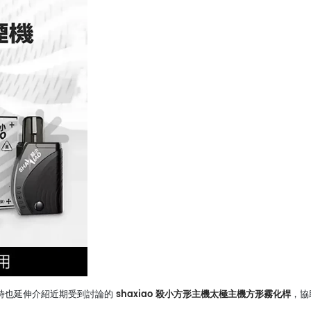
shaxiao 殺小方形主機太極主機方形霧化桿
時也延伸介紹近期受到討論的
，協