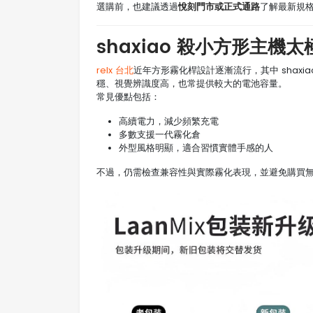
悅刻門市或正式通路
選購前，也建議透過
了解最新規
shaxiao 殺小方形主
relx 台北
近年方形霧化桿設計逐漸流行，其中 shax
穩、視覺辨識度高，也常提供較大的電池容量。
常見優點包括：
高續電力，減少頻繁充電
多數支援一代霧化倉
外型風格明顯，適合習慣實體手感的人
不過，仍需檢查兼容性與實際霧化表現，並避免購買