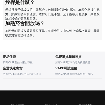
煙桿是什麼？
煙桿是電子煙設備的主體部分，包括電池和控制電路。為霧化器提供電
力，如調節功率和溫度。煙桿可以是筆型、盒子型或其他形狀，具體取
決於設備的類型和品牌。
加熱菸會開放嗎？
加熱煙的開放政策因國家而異，有些允許，有些禁止或嚴格監管。具體
取決於當地法律法規。
正品保證
免費退貨和退换貨
所有VAPE產品均來自專櫃
所有VAPE訂單均可免费退换货
空運快速出貨
VAPE竭誠服務
所有VAPE訂單將於48小時内寄出
我們VAPE随時随地為您贴心服務