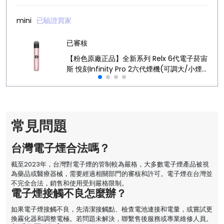
mini
已驗證買家
已審核
【粉色原廠正品】全新系列 Relx 6代電子菸宙
斯 悅刻Infinity Pro 2六代煙機(可調大/小煙
量) 支持Relx 4/5代煙彈通用 (下訂秒發貨)
常見問題
台灣電子煙合法嗎？
截至2023年，台灣對電子煙的管制較為嚴格，大多數電子煙產品被視
為藥品或醫療器械，需要經過相關部門的審核和許可。電子煙在台灣並
不完全合法，銷售和使用受到嚴格限制。
電子煙接觸不良怎麼辦？
如果電子煙接觸不良，先清潔接觸點、檢查電池連接和電量，或嘗試更
換霧化器和調整電極。若問題未解決，聯繫售後服務或專業維修人員。