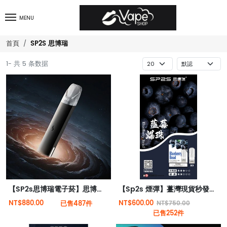
MENU
SP2S 思博瑞
首頁
1- 共 5 条数据
【SP2s思博瑞電子菸】思博瑞 SP2 PRO 主機
【Sp2s 煙彈】薹灣現貨秒發貨（三顆裝） | 兼容Relx、sp2s、Candy等一代主機
NT$880.00
NT$600.00
已售487件
NT$750.00
已售252件