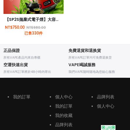
【SP2S抛棄式電子煙】大容量12000口 | 3%尼古丁 | 多種口味選擇 | 台灣現貨
NT$750.00
NT$980.00
已售330件
正品保證
免費退貨和退换貨
所有VAPE產品均來自專櫃
所有VAPE訂單均可免费退换货
空運快速出貨
VAPE竭誠服務
所有VAPE訂單將於48小時内寄出
我們VAPE随時随地為您贴心服務
▪
我的訂單
▪
個人中心
▪
品牌列表
▪
我的訂單
▪
個人中心
▪
我的收藏
▪
品牌列表