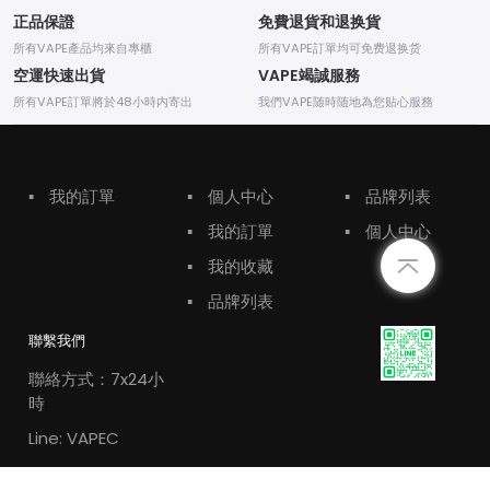
正品保證
免費退貨和退换貨
所有VAPE產品均來自專櫃
所有VAPE訂單均可免费退换货
空運快速出貨
VAPE竭誠服務
所有VAPE訂單將於48小時内寄出
我們VAPE随時随地為您贴心服務
▪
我的訂單
▪
個人中心
▪
品牌列表
▪
我的訂單
▪
個人中心
▪
我的收藏
▪
品牌列表
聯繫我們
聯絡方式：7x24小
時
Line: VAPEC