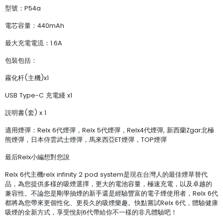
型號：P54a
電芯容量：440mAh
最大充電電流：1.6A
包裝包括：
霧化杆(主機)x1
USB Type-C 充電綫 x1
説明書(套) x 1
適用煙彈：Relx 6代煙彈，Relx 5代煙彈，Relx4代煙彈, 新西蘭Zgar北極
熊煙彈，日本侍雲武士煙彈，馬來西亞ET煙彈，TOP煙彈
最后Relx小編想對您說
Relx 6代主機relx infinity 2 pod system是現在台灣人的最佳煙草替代
品，為您提供多樣的吸煙選擇，更大的電池容量，極速充電，以及卓越的
兼容性。不論您是剛學抽煙的新手還是經驗豐富的電子煙使用者，Relx 6代
都將為您帶來更個性化、更長久的吸煙樂趣。快點嘗試Relx 6代，體驗健康
吸煙的全新方式，享受悅刻6代帶給你不一樣的非凡體驗吧！