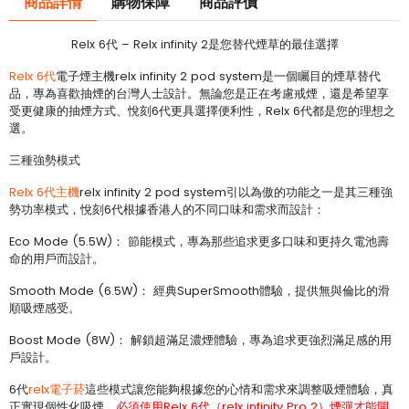
商品詳情
購物保障
商品評價
Relx 6代 – Relx infinity 2是您替代煙草的最佳選擇
Relx 6代
電子煙主機relx infinity 2 pod system是一個矚目的煙草替代
品，專為喜歡抽煙的台灣人士設計。無論您是正在考慮戒煙，還是希望享
受更健康的抽煙方式、悅刻6代更具選擇便利性，Relx 6代都是您的理想之
選。
三種強勢模式
Relx 6代主機
relx infinity 2 pod system引以為傲的功能之一是其三種強
勢功率模式，悅刻6代根據香港人的不同口味和需求而設計：
Eco Mode (5.5W)： 節能模式，專為那些追求更多口味和更持久電池壽
命的用戶而設計。
Smooth Mode (6.5W)： 經典SuperSmooth體驗，提供無與倫比的滑
順吸煙感受。
Boost Mode (8W)： 解鎖超滿足濃煙體驗，專為追求更強烈滿足感的用
戶設計。
6代
relx電子菸
這些模式讓您能夠根據您的心情和需求來調整吸煙體驗，真
正實現個性化吸煙。
必須使用Relx 6代（relx infinity Pro 2）煙彈才能開