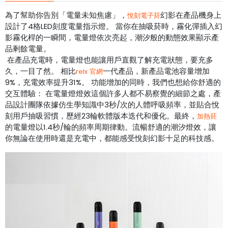
為了幫助你告別「電量未知焦慮」，
幻影在產品機身上
悅刻電子菸
設計了4格LED刻度電量指示燈。 當你在抽吸菸時，霧化彈插入幻
影霧化桿的一瞬間，電量燈依次亮起，潮汐般的動態效果顯示產
品剩餘電量。
在產品充電時，電量燈也能讓用戶直觀了解充電狀態，要充多
久，一目了然。 相比
一代產品，新產品電池容量增加
relx 官網
9%，充電效率提升31%。 功能增加的同時，我們也想給你舒適的
交互體驗： 在電量燈燈效這個許多人都不易察覺的細節之處，產
品設計團隊依據仿生學知識中3秒/次的人體呼吸頻率，並貼合悅
刻用戶抽吸習慣，歷經23輪軟體版本迭代和優化。最終，
加熱菸
的電量燈以1.4秒/輪的頻率周期律動。流暢舒適的潮汐燈效，讓
你無論在使用時還是充電中，都能感受悅刻幻影十足的科技感。